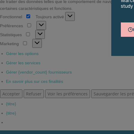
Marce
de traiter des données telles que le comportement de navigation ou des
study
certaines caractéristiques et fonctions.
Fonctionnel
Toujours activé
Fonctionnel
Préférences
Préférences
Statistiques
Statistiques
Marketing
Marketing
Gérer les options
Gérer les services
Gérer {vendor_count} fournisseurs
En savoir plus sur ces finalités
Accepter
Refuser
Voir les préférences
Sauvegarder les pr
{titre}
{titre}
Aller