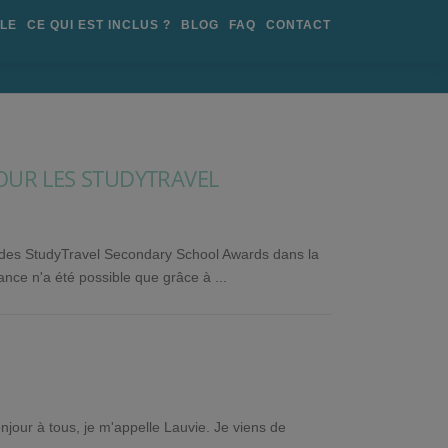
OLE
CE QUI EST INCLUS ?
BLOG
FAQ
CONTACT
OUR LES STUDYTRAVEL
tes des StudyTravel Secondary School Awards dans la
nce n'a été possible que grâce à ...
our à tous, je m'appelle Lauvie. Je viens de