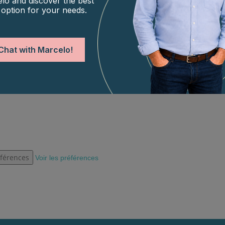
lo and discover the best
 identifiants uniques sur ce site. Le fait de ne pas consentir ou de r
 option for your needs.
Chat with Marcelo!
éférences
Voir les préférences