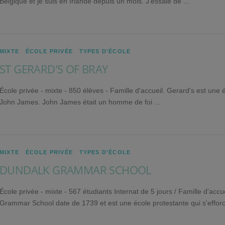
Belgique et je suis en Irlande depuis un mois. J'essaie de ...
MIXTE
/
ÉCOLE PRIVÉE
/
TYPES D'ÉCOLE
ST GERARD'S OF BRAY
École privée - mixte - 850 élèves - Famille d'accueil. Gerard's est une
John James. John James était un homme de foi ...
MIXTE
/
ÉCOLE PRIVÉE
/
TYPES D'ÉCOLE
DUNDALK GRAMMAR SCHOOL
École privée - mixte - 567 étudiants Internat de 5 jours / Famille d'a
Grammar School date de 1739 et est une école protestante qui s'efforc