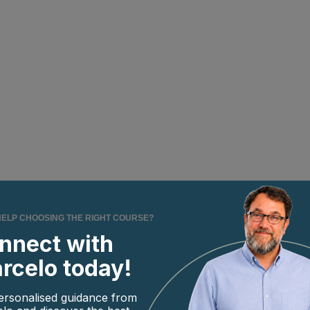
HELP CHOOSING THE RIGHT COURSE?
nnect with
rcelo today!
ersonalised guidance from
elles que les cookies pour stocker et/ou accéder aux informations relati